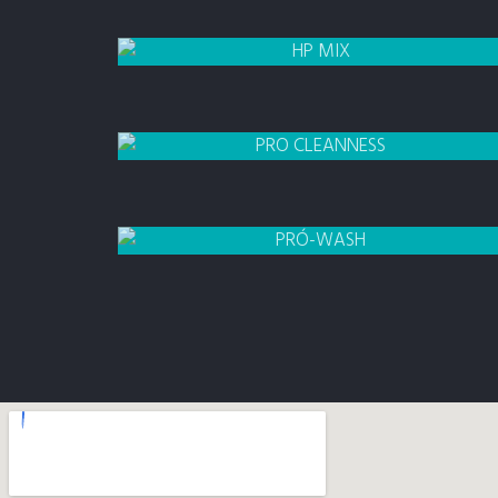
600 ML
HP MIX
GALÃO 5 LITROS
DESENGRANTE
1 LITRO
SHAMPOO
GALÃO DE 5 LITROS