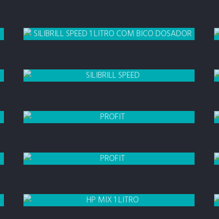
SILIBRILL
SPEED 300 ML
SILIBRILL
SPEED 1 LITRO COM BICO DOSADOR
SILIBRILL SPEED
20 LITROS
PROFIT
300 ML
PROFIT
GALÃO 5 LITROS
HP MIX