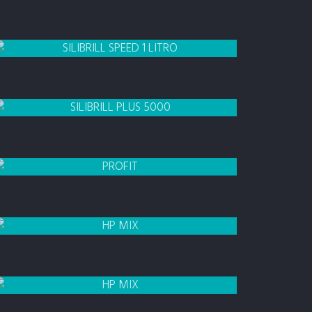
SILIBRILL
SPEED 500 ML
SILIBRILL
SPEED 1 LITRO
SILIBRILL
PLUS 5000
PROFIT
1 LITRO COM BICO DOSADOR
HP MIX
300 ML
HP MIX