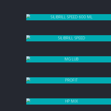
SILIBRILL
SPEED 115 ML
SILIBRILL
SPEED 600 ML
SILIBRILL SPEED
5 LITROS
MG LUB
SPRAY
PROFIT
1 LITRO
HP MIX